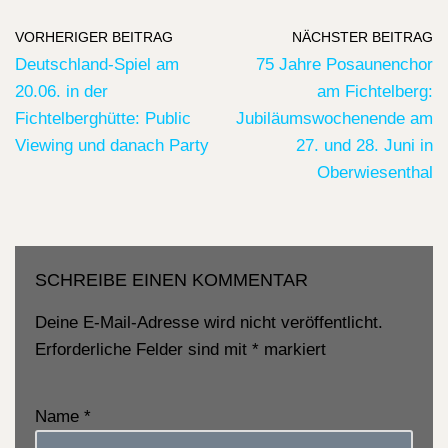
VORHERIGER BEITRAG
NÄCHSTER BEITRAG
Deutschland-Spiel am
75 Jahre Posaunenchor
20.06. in der
am Fichtelberg:
Fichtelberghütte: Public
Jubiläumswochenende am
Viewing und danach Party
27. und 28. Juni in
Oberwiesenthal
SCHREIBE EINEN KOMMENTAR
Deine E-Mail-Adresse wird nicht veröffentlicht.
Erforderliche Felder sind mit
*
markiert
Name
*