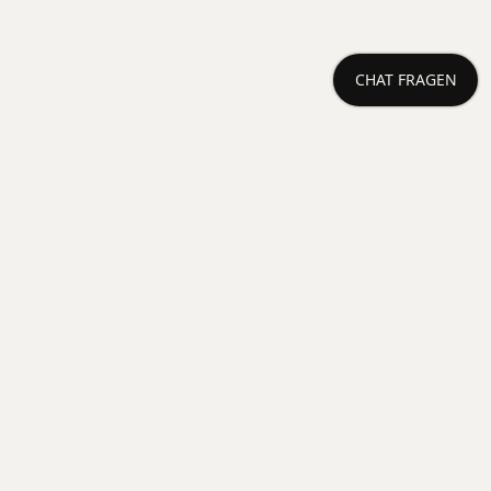
CHAT FRAGEN
Othal247
Lokaler KI-Blog und Chat für Oberwiesenthal.
Diese Seite ist ein Projekt von Robert Menzel und
als Proof of Concept zu verstehen. Alle Inhalte
sind von oder mit künstlicher Intelligenz erstellt.
KI kann Fehler machen.
LEGAL