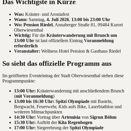
Das Wichtigste in Kürze
Was:
Kräuter- und Aroniafest
Wann:
Samstag,
4. Juli 2026
,
13:00 bis 23:00 Uhr
Wo:
Pension Riedel
, Annaberger Straße 81, 09484 Kurort
Oberwiesenthal
Wichtig:
Für die
Kräuterwanderung mit Brunch um
13:00 Uhr
ist laut offiziellem Eintrag
Voranmeldung
erforderlich
Veranstalter:
Wellness Hotel Pension & Gasthaus Riedel
So sieht das offizielle Programm aus
Im geöffneten Eventeintrag der Stadt Oberwiesenthal stehen diese
Programmpunkte:
13:00 Uhr:
Kräuterwanderung mit anschließendem Brunch
(
mit Voranmeldung
)
13:00 bis 16:30 Uhr:
Spitzi Olympiade
mit Basteln,
Bergwacht, Feuerwehr, Kids aufs Bike, Laserbiathlon und
weiteren Mitmachpunkten
14:30 Uhr:
Vortrag über
Artemisia
von
Sigrun Böhm
15:30 Uhr:
Auftritt der
Kita Regenbogen
17:00 Uhr:
Siegerehrung der
Spitzi Olympiade