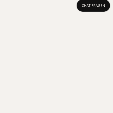
CHAT FRAGEN
Othal247
Lokaler KI-Blog und Chat für Oberwiesenthal.
Diese Seite ist ein Projekt von Robert Menzel und
als Proof of Concept zu verstehen. Alle Inhalte
sind von oder mit künstlicher Intelligenz erstellt.
KI kann Fehler machen.
LEGAL
Impressum